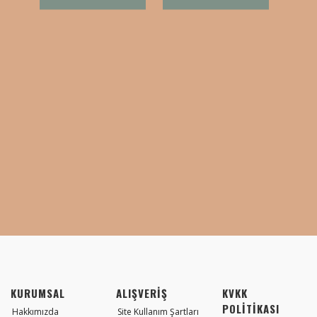
KURUMSAL
ALIŞVERİŞ
KVKK
POLİTİKASI
Hakkımızda
Site Kullanım Şartları