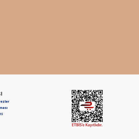
I
rezler
nması
ti