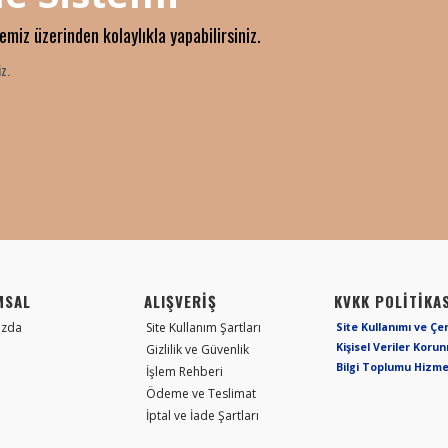
temiz üzerinden kolaylıkla yapabilirsiniz.
z.
MSAL
ALIŞVERİŞ
KVKK POLİTİKAS
ızda
Site Kullanım Şartları
Site Kullanımı ve Çe
Kişisel Veriler Koru
Gizlilik ve Güvenlik
Bilgi Toplumu Hizme
İşlem Rehberi
Ödeme ve Teslimat
İptal ve İade Şartları