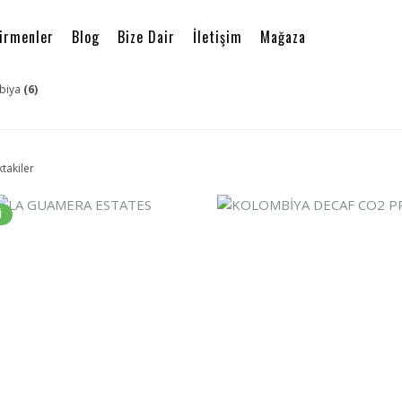
irmenler
Blog
Bize Dair
İletişim
Mağaza
biya
(6)
ktakiler
İ