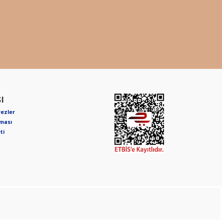
I
rezler
nması
ti