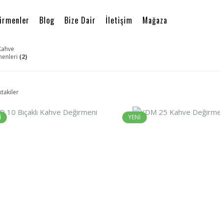
irmenler
Blog
Bize Dair
İletişim
Mağaza
Kahve
menleri
(2)
ktakiler
İ
YENİ