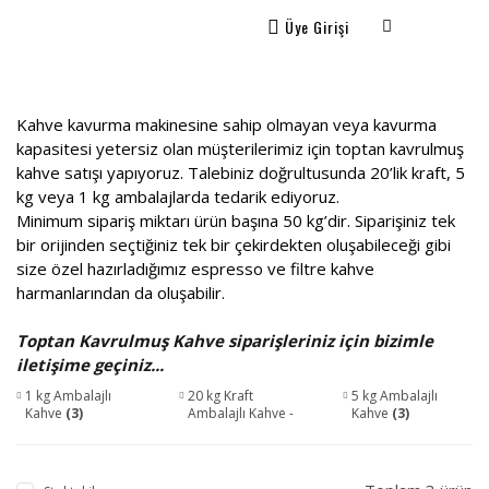
Üye Girişi
Kahve kavurma makinesine sahip olmayan veya kavurma
kapasitesi yetersiz olan müşterilerimiz için toptan kavrulmuş
kahve satışı yapıyoruz. Talebiniz doğrultusunda 20’lik kraft, 5
kg veya 1 kg ambalajlarda tedarik ediyoruz.
Minimum sipariş miktarı ürün başına 50 kg’dir. Siparişiniz tek
bir orijinden seçtiğiniz tek bir çekirdekten oluşabileceği gibi
size özel hazırladığımız espresso ve filtre kahve
harmanlarından da oluşabilir.
Toptan Kavrulmuş Kahve siparişleriniz için bizimle
iletişime geçiniz...
1 kg Ambalajlı
20 kg Kraft
5 kg Ambalajlı
Kahve
(3)
Ambalajlı Kahve -
Kahve
(3)
Dökme Kahve
(3)