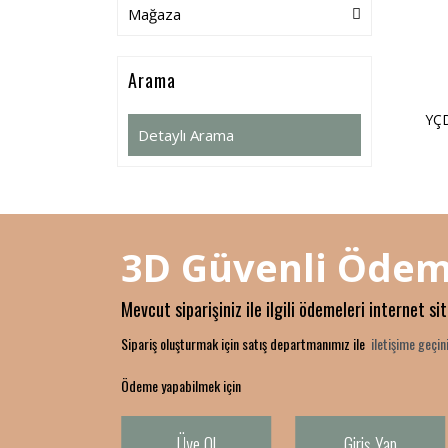
Mağaza
Arama
YÇD
Detaylı Arama
3D Güvenli Ödem
Mevcut siparişiniz ile ilgili ödemeleri internet si
Sipariş oluşturmak için satış departmanımız ile
iletişime geçini
Ödeme yapabilmek için
Üye Ol
Giriş Yap