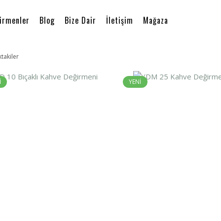
irmenler
Blog
Bize Dair
İletişim
Mağaza
ktakiler
İ
YENİ