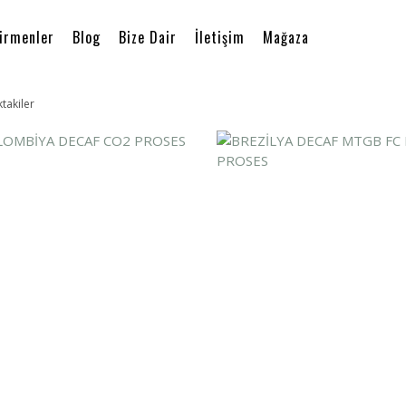
irmenler
Blog
Bize Dair
İletişim
Mağaza
ktakiler