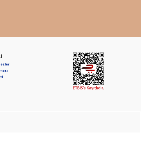
I
rezler
nması
ti