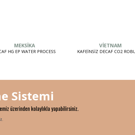
MEKSİKA
VİETNAM
CAF HG EP WATER PROCESS
KAFEİNSİZ DECAF CO2 ROB
e Sistemi
temiz üzerinden kolaylıkla yapabilirsiniz.
z.