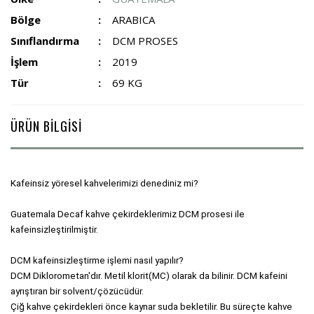
Bölge
ARABICA
Sınıflandırma
DCM PROSES
İşlem
2019
Tür
69 KG
ÜRÜN BİLGİSİ
Kafeinsiz yöresel kahvelerimizi denediniz mi? 

Guatemala Decaf kahve çekirdeklerimiz DCM prosesi ile 
kafeinsizleştirilmiştir. 

DCM kafeinsizleştirme işlemi nasıl yapılır? 

DCM Diklorometan'dır. Metil klorit(MC) olarak da bilinir. DCM kafeini 
ayrıştıran bir solvent/çözücüdür. 

Çiğ kahve çekirdekleri önce kaynar suda bekletilir. Bu süreçte kahve 