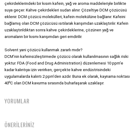
çekirdeklerindeki bir kısım kafein, yağ ve aroma maddeleriyle birlikte 
suya geçer. Kahve çekirdekleri sudan alınır. Çözeltiye DCM çözücüsü 
eklenir. DCM çözücü molekülleri, kafein molekülüne bağlanır. Kafeini 
bağlamış olan DCM çözücüsü ısıtılarak karışımdan uzaklaştırılır. Kafein 
uzaklaştırıldıktan sonra kahve çekirdeklerine, çözünen yağ ve 
aromaların bir kısmı karışımdan geri emdirilir. 

Solvent yani çözücü kullanmak zararlı mıdır? 

DCM'nin kafeinsizleştirmede çözücü olarak kullanılmasının sağlık riski 
yoktur. FDA (Food and Drug Administration) düzenlemesi 10 ppm'e 
kadar kalıntıya izin verirken, gerçekte kahve endüstrisindeki 
uygulamalarda kalıntı 2 ppm'den azdır. Buna ek olarak, kaynama noktası 
o
40
C olan DCM kavurma sırasında buharlaşarak uzaklaşır. 
YORUMLAR
ÖNERİLERİNİZ