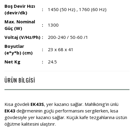
Boş Devir Hızı
1450 (50 Hz) , 1760 (60 Hz)
(devir/dk)
Max. Nominal
1300
Güç (W)
Voltaj (V/Hz/Ph)
200-240 / 50-60 /1
Boyutlar
23 x 68 x 41
(e*y*b) (cm)
Net Kg
24.5
ÜRÜN BİLGİSİ
Kısa gövdeli
EK43S
, yer kazancı sağlar. Mahlkönig’in ünlü
EK43
değirmeninin güçlü performansını sergilerken, kısa
gövdesiyle yer kazancı sağlar. Küçük kafe tezgahlarına üstün
öğütme kalitesini ulaştırır.