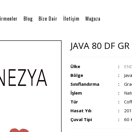
irmenler
Blog
Bize Dair
İletişim
Mağaza
JAVA 80 DF G
Ülke
EN
Bölge
Jav
Sınıflandırma
Gra
İşlem
Nat
Tür
Cof
Hasat Yılı
201
Çuval Tipi
60 