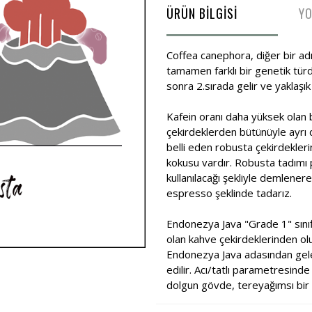
ÜRÜN BİLGİSİ
Y
Coffea canephora, diğer bir ad
tamamen farklı bir genetik tür
sonra 2.sırada gelir ve yaklaşı
Kafein oranı daha yüksek olan 
çekirdeklerden bütünüyle ayrı d
belli eden robusta çekirdekleri
kokusu vardır. Robusta tadımı 
kullanılacağı şekliyle demlenere
espresso şeklinde tadarız.
Endonezya Java "Grade 1" sınıf
olan kahve çekirdeklerinden ol
Endonezya Java adasından gelen
edilir. Acı/tatlı parametresinde
dolgun gövde, tereyağımsı bir k