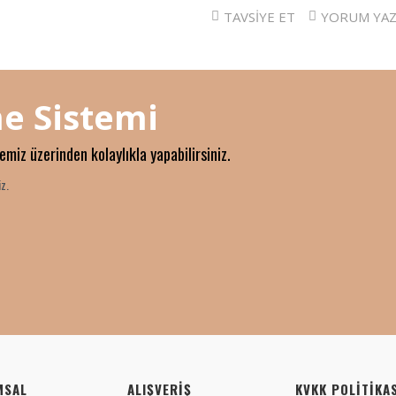
TAVSİYE ET
YORUM YA
e Sistemi
temiz üzerinden kolaylıkla yapabilirsiniz.
z.
MSAL
ALIŞVERİŞ
KVKK POLİTİKAS