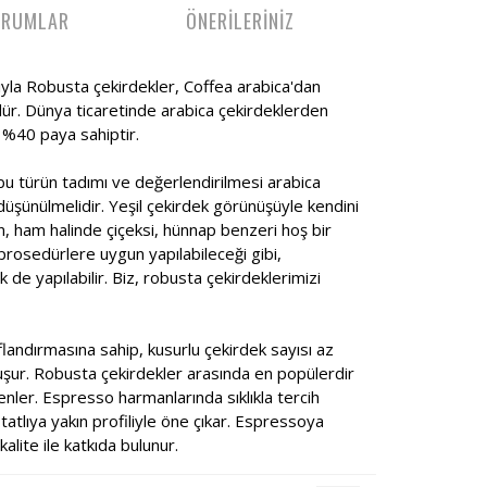
ORUMLAR
ÖNERİLERİNİZ
ıyla Robusta çekirdekler, Coffea arabica'dan
dür. Dünya ticaretinde arabica çekirdeklerden
k %40 paya sahiptir.
bu türün tadımı ve değerlendirilmesi arabica
üşünülmelidir. Yeşil çekirdek görünüşüyle kendini
n, ham halinde çiçeksi, hünnap benzeri hoş bir
prosedürlere uygun yapılabileceği gibi,
k de yapılabilir. Biz, robusta çekirdeklerimizi
landırmasına sahip, kusurlu çekirdek sayısı az
uşur. Robusta çekirdekler arasında en popülerdir
ler. Espresso harmanlarında sıklıkla tercih
 tatlıya yakın profiliyle öne çıkar. Espressoya
alite ile katkıda bulunur.