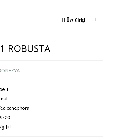
Üye Girişi
R 1 ROBUSTA
DONEZYA
a
de 1
ural
fea canephora
9/20
Kg Jut