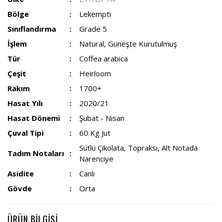
Bölge
Lekempti
Sınıflandırma
Grade 5
İşlem
Natural, Güneşte Kurutulmuş
Tür
Coffea arabica
Çeşit
Heirloom
Rakım
1700+
Hasat Yılı
2020/21
Hasat Dönemi
Şubat - Nisan
Çuval Tipi
60 Kg Jut
Sütlü Çikolata, Topraksı, Alt Notada
Tadım Notaları
Narenciye
Asidite
Canlı
Gövde
Orta
ÜRÜN BİLGİSİ