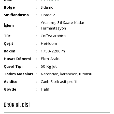
Bölge
Sidamo
Sınıflandırma
Grade 2
Yıkanmış, 36 Saate Kadar
İşlem
Fermantasyon
Tür
Coffea arabica
Çeşit
Heirloom
Rakım
1750-2200 m
Hasat Dönemi
Ekim-Aralık
Çuval Tipi
60 Kg Jut
Tadım Notaları
Narenciye, karabiber, tütünsü
Asidite
Canlı, Sitrik asit profili
Gövde
Hafif
ÜRÜN BİLGİSİ